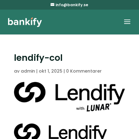
info@bankify.se
lendify-col
av
admin
|
okt 1, 2025
|
0 Kommentarer