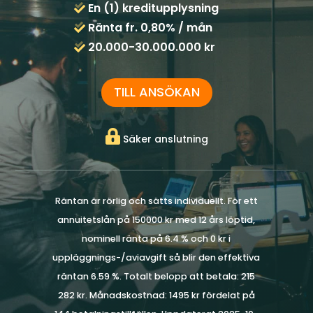
En (1) kreditupplysning
Ränta fr. 0,80% / mån
20.000-30.000.000 kr
TILL ANSÖKAN
Säker anslutning
Räntan är rörlig och sätts individuellt. För ett
annuitetslån på 150000 kr med 12 års löptid,
nominell ränta på 6.4 % och 0 kr i
uppläggnings-/aviavgift så blir den effektiva
räntan 6.59 %. Totalt belopp att betala: 215
282 kr. Månadskostnad: 1495 kr fördelat på