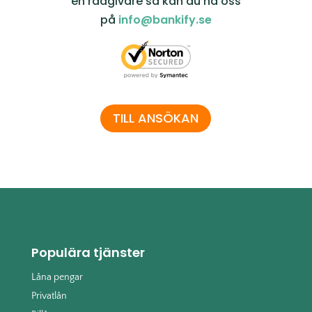
en rådgivare så kan du nå oss
på
info@bankify.se
TILL ANSÖKAN
Populära tjänster
Låna pengar
Privatlån