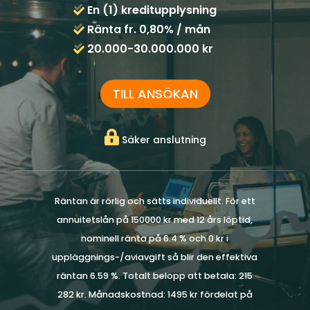
En (1) kreditupplysning
Ränta fr. 0,80% / mån
20.000-30.000.000 kr
TILL ANSÖKAN
Säker anslutning
Räntan är rörlig och sätts individuellt. För ett
annuitetslån på 150000 kr med 12 års löptid,
nominell ränta på 6.4 % och 0 kr i
uppläggnings-/aviavgift så blir den effektiva
räntan 6.59 %. Totalt belopp att betala: 215
282 kr. Månadskostnad: 1495 kr fördelat på