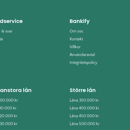
dservice
Bankify
r & svar
Om oss
ta
Kontakt
Villkor
Användaravtal
Integritetspolicy
lanstora lån
Större lån
100.000 kr
Låna 350.000 kr
110.000 kr
Låna 400.000 kr
120.000 kr
Låna 450.000 kr
130.000 kr
Låna 500.000 kr